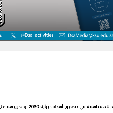
 أهداف رؤية 2030 و تدريبهم على ما يتوافق معها.