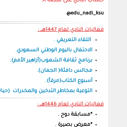
حساب النادي على منصة X:
edu_nadi_ksu@
فعاليات النادي لعام 1447هــ :
اللقاء التعريفي .
الاحتفال باليوم الوطني السعودي.
برنامج ثقافة الشعوب(أزاهير الأمم).
مجالس دافئة( الجمان).
أسبوع الكتاب(مرفأ).
التوعية بمخاطر التدخين والمخدرات (حيات
فعاليات النادي لعام 1446هــ :
*مسابقة دوح .
*معرض بصيرة .