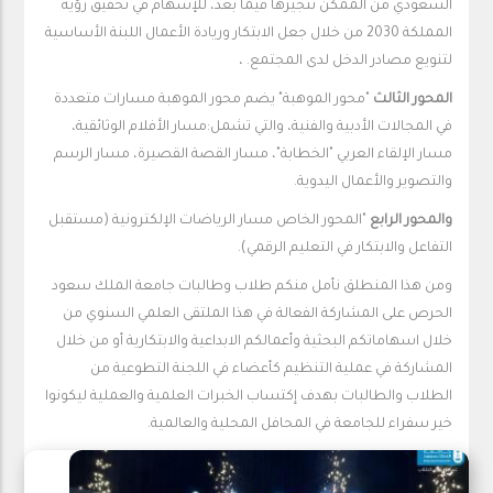
السعودي من الممكن تتجيرها فيما بعد، للإسهام في تحقيق رؤية
المملكة 2030 من خلال جعل الابتكار وريادة الأعمال اللبنة الأساسية
لتنويع مصادر الدخل لدى المجتمع. ،
المحور الثالث
"محور الموهبة" يضم محور الموهبة مسارات متعددة
في المجالات الأدبية والفنية، والتي تشمل:مسار الأفلام الوثائقية،
مسار الإلقاء العربي "الخطابة"، مسار القصة القصيرة، مسار الرسم
والتصوير والأعمال اليدوية.
والمحور الرابع
"المحور الخاص مسار الرياضات الإلكترونية (مستقبل
التفاعل والابتكار في التعليم الرقمي).
ومن هذا المنطلق نأمل منكم طلاب وطالبات جامعة الملك سعود
الحرص على المشاركة الفعالة في هذا الملتقى العلمي السنوي من
خلال اسهاماتكم البحثية وأعمالكم الابداعية والابتكارية أو من خلال
المشاركة في عملية التنظيم كأعضاء في اللجنة التطوعية من
الطلاب والطالبات بهدف إكتساب الخبرات العلمية والعملية ليكونوا
خير سفراء للجامعة في المحافل المحلية والعالمية.