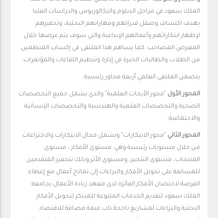
الملك سعود في مراحل الدبلوم والبكالوريوس والدراسات العليا
بهدف اكتشاف وصقل قدراتهم ومهاراتهم البحثية، وتحفيزهم
لإظهار ابتكاراتهم وأعمالهم الإبداعية والتي سوف يتم عرضها خلال
المعرض المصاحب. كما يساهم هذا الملتقى في إكساب المنظمين
من الطلاب والطالبات الخبرة في إدارة وتنظيم اللقاءات والمؤتمرات.
يتضمن الملتقى العلمي أربعة محاور رئيسية:
المحور الأول
"محور الأبحاث العلمية" والذي يشمل جميع التخصصات
الصحية والتخصصات العلمية والهندسية والتخصصات الإنسانية
والاجتماعية.
المحور الثاني
"محور الابتكارات" ويشمل مجال الابتكارات والاختراعات
من خلال مستويات رئيسية وهي: مستوى الأفكار ، مستوى
المنتجات، مستوى التتجير، ومستوى الأثر.وذلك بتحفيز المتقدمين
للمسابقة على تحويل الأفكار والبراءات إلى نماذج أعمال مع إعطاء
الفرصة لاحتضان الأفكار الفائزة لدى معهد ريادة الأعمال بجامعة
الملك سعود لتقديم الخدمات المتنوعة للمبتكر لتحويل الأفكار
البحثية والبراءات لمشاريع ناجحة ذات قيمة مضافة للاقتصاد